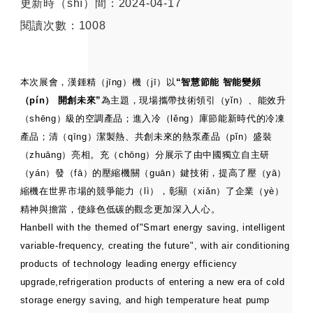
更新時（shí）間：2024-04-17
閱讀次數：1008
本次展會，
漢鍾精（jīng）機（jī）
以
“智慧節能 智能變頻
（pín） 開創未來”
為主題，現場攜帶技術領引（yǐn）、能效升
（shēng）級的空調產品；進入冷（lěng）庫節能新時代的冷凍
產品；清（qīng）潔製熱、共創未來的熱泵產品（pǐn）盛裝
（zhuāng）亮相。充（chōng）分展示了由中國獨立自主研
（yán）發（fā）的壓縮機關（guān）鍵技術，提高了壓（yā）
縮機在世界市場的競爭能力（lì），彰顯（xiǎn）了企業（yè）
精神與擔當，使綠色低碳的觀念更加深入人心。
Hanbell with the themed of"Smart energy saving, intelligent
variable-frequency, creating the future", with air conditioning
products of technology leading energy efficiency
upgrade,refrigeration products of entering a new era of cold
storage energy saving, and high temperature heat pump