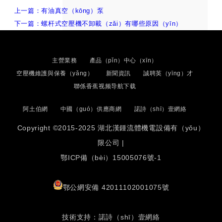
上一篇：有油真空（kōng）泵
下一篇：螺杆式空壓機不卸載（zǎi）有哪些原因（yīn）
主營業務
產品（pǐn）中心（xīn）
空壓機維護與保養（yǎng）
新聞資訊
誠聘英（yīng）才
聯係香蕉视频导航下载
阿土伯網
中國（guó）供應商網
諾詩（shī）壹網絡
Copyright ©2015-2025 湖北漢鍾流體機電設備有（yǒu）
限公司 |
鄂ICP備（bèi）15005076號-1
鄂公網安備 42011102001075號
技術支持：諾詩（shī）壹網絡