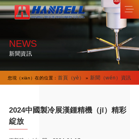
NEWS
新聞資訊
首頁（yè）
新聞（wén）資訊
您現（xiàn）在的位置：
»
2024中國製冷展漢鍾精機（jī）精彩
綻放