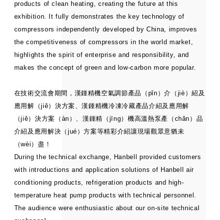
products of clean heating, creating the future at this
exhibition. It fully demonstrates the key technology of
compressors independently developed by China, improves
the competitiveness of compressors in the world market,
highlights the spirit of enterprise and responsibility, and
makes the concept of green and low-carbon more popular.
在技術交流會期間，漢鍾精機空氣調節產品（pǐn）介（jiè）紹及
應用解（jiě）決方案、漢鍾精機冷凍冷藏產品介紹及應用解
（jiě）決方案（àn）、漢鍾精（jīng）機高溫熱泵產（chǎn）品
介紹及應用解決（jué）方案等精彩介紹讓現場觀眾意猶未
（wèi）盡！
During the technical exchange, Hanbell provided customers
with introductions and application solutions of Hanbell air
conditioning products, refrigeration products and high-
temperature heat pump products with technical personnel.
The audience were enthusiastic about our on-site technical